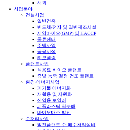
해외
사업분야
건설사업
일반건축
반도체/전자 및 일반제조시설
제약바이오(GMP) 및 HACCP
물류센터
주택사업
공공시설
리모델링
플랜트사업
식음료·바이오 플랜트
증발·농축·결정·건조 플랜트
환경·에너지사업
폐기물 에너지화
재활용 및 자원화
산업용 보일러
폐플라스틱 열분해
바이오매스 발전
수처리사업
발전플랜트 수·폐수처리설비