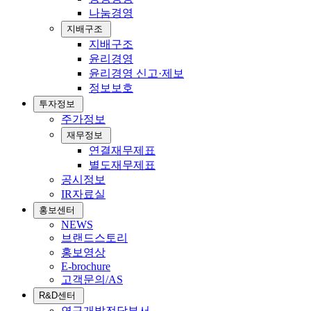
나눔경영
지배구조
지배구조
윤리경영
윤리경영 신고·제보
정보보호
투자정보
주가정보
재무정보
연결재무제표
별도재무제표
공시정보
IR자료실
홍보센터
NEWS
브랜드스토리
홍보영상
E-brochure
고객문의/AS
R&D센터
연구개발전담부서