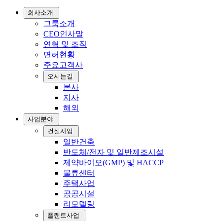
회사소개
그룹소개
CEO인사말
연혁 및 조직
면허현황
주요고객사
오시는길
본사
지사
해외
사업분야
건설사업
일반건축
반도체/전자 및 일반제조시설
제약바이오(GMP) 및 HACCP
물류센터
주택사업
공공시설
리모델링
플랜트사업