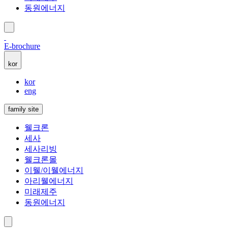
동원에너지
E-brochure
kor
kor
eng
family site
웰크론
세사
세사리빙
웰크론몰
이웰/이웰에너지
아리웰에너지
미래제주
동원에너지