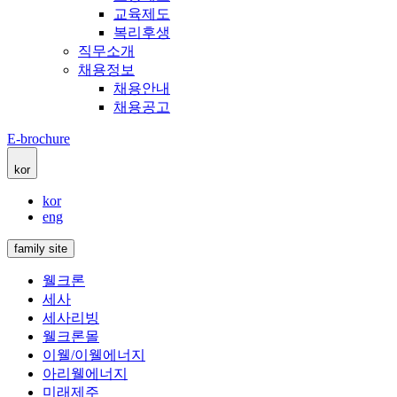
교육제도
복리후생
직무소개
채용정보
채용안내
채용공고
E-brochure
kor
kor
eng
family site
웰크론
세사
세사리빙
웰크론몰
이웰/이웰에너지
아리웰에너지
미래제주