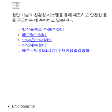
첨단 기술과 친환경 시스템을 통해 깨끗하고 안전한 물
을 공급하는 데 주력하고 있습니다.
발전플랜트 수∙폐수설비
해수담수설비
순수/초순수설비
산업폐수설비
폐수무방류(ZLD)/폐수재이용및감량화
웰크론한텍 브로슈어
웰크론한텍 건설사업 지명원
Environmental