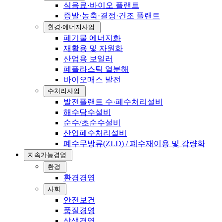
식음료·바이오 플랜트
증발·농축·결정·건조 플랜트
환경·에너지사업
폐기물 에너지화
재활용 및 자원화
산업용 보일러
폐플라스틱 열분해
바이오매스 발전
수처리사업
발전플랜트 수·폐수처리설비
해수담수설비
순수/초순수설비
산업폐수처리설비
폐수무방류(ZLD) / 폐수재이용 및 감량화
지속가능경영
환경
환경경영
사회
안전보건
품질경영
상생경영