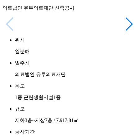
의료법인 유투의료재단 신축공사
위치
열분해
발주처
의료법인 유투의료재단
용도
1종 근린생활시설1종
규모
지하3층~지상7층 / 7,917.81㎡
공사기간