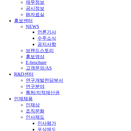
재무정보
공시정보
IR자료실
홍보센터
NEWS
언론기사
수주소식
공지사항
브랜드스토리
홍보영상
E-brochure
고객문의/AS
R&D센터
연구개발전담부서
연구분야
특허/지적재산권
인재채용
인재상
조직문화
인사제도
인사평가
포상제도