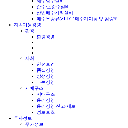
해수담수설비
순수/초순수설비
산업폐수처리설비
폐수무방류(ZLD) / 폐수재이용 및 감량화
지속가능경영
환경
환경경영
사회
안전보건
품질경영
상생경영
나눔경영
지배구조
지배구조
윤리경영
윤리경영 신고·제보
정보보호
투자정보
주가정보